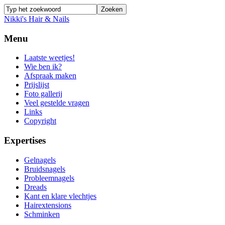
Nikki's Hair & Nails
Menu
Laatste weetjes!
Wie ben ik?
Afspraak maken
Prijslijst
Foto gallerij
Veel gestelde vragen
Links
Copyright
Expertises
Gelnagels
Bruidsnagels
Probleemnagels
Dreads
Kant en klare vlechtjes
Hairextensions
Schminken