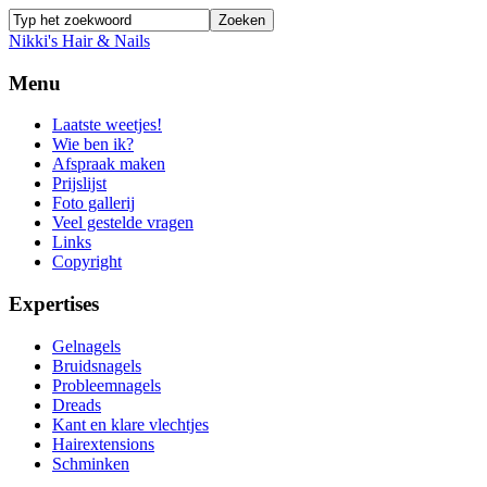
Nikki's Hair & Nails
Menu
Laatste weetjes!
Wie ben ik?
Afspraak maken
Prijslijst
Foto gallerij
Veel gestelde vragen
Links
Copyright
Expertises
Gelnagels
Bruidsnagels
Probleemnagels
Dreads
Kant en klare vlechtjes
Hairextensions
Schminken