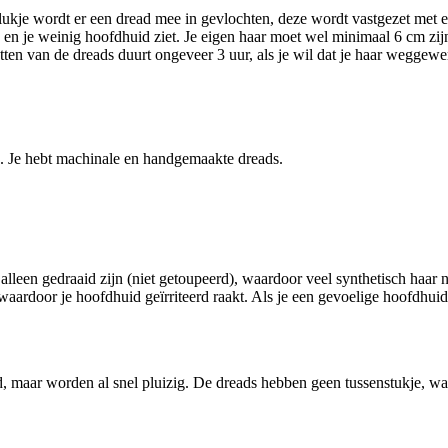
lukje wordt er een dread mee in gevlochten, deze wordt vastgezet met ee
en en je weinig hoofdhuid ziet. Je eigen haar moet wel minimaal 6 cm zij
zetten van de dreads duurt ongeveer 3 uur, als je wil dat je haar weggew
s. Je hebt machinale en handgemaakte dreads.
alleen gedraaid zijn (niet getoupeerd), waardoor veel synthetisch haar 
aardoor je hoofdhuid geïrriteerd raakt. Als je een gevoelige hoofdhuid
, maar worden al snel pluizig. De dreads hebben geen tussenstukje, wa