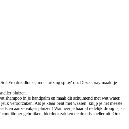
-Sof-Fro dreadlocks, moisturizing spray' op. Deze spray maakt je
neller pluizen.
e wat shampoo in je handpalm en maak dit schuimend met wat water,
e jeuk veroorzaken. Als je klaar bent met wassen, knijp je het meeste
eads en aanzetvakjes pluizen! Wanneer je haar al redelijk droog is, sla
of conditioner gebruiken, hierdoor zakken de dreads sneller uit. Ook