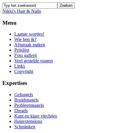
Nikki's Hair & Nails
Menu
Laatste weetjes!
Wie ben ik?
Afspraak maken
Prijslijst
Foto gallerij
Veel gestelde vragen
Links
Copyright
Expertises
Gelnagels
Bruidsnagels
Probleemnagels
Dreads
Kant en klare vlechtjes
Hairextensions
Schminken