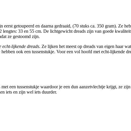
ijn eerst getoupeerd en daarna gedraaid, (70 stuks ca. 350 gram). Ze he
t 2 lengtes: 33 en 55 cm. De lichtgewicht dreads zijn van goede kwalite
adat ze gestoomd zijn.
e echt-lijkende dreads
. Ze lijken het meest op dreads van eigen haar wat 
e hebben ook een tussenstukje. Voor een vol hoofd met echt-lijkende d
 met een tussenstukje waardoor je een dun aanzetvlechtje krijgt, ze zijn
en iets en zijn wel iets duurder.