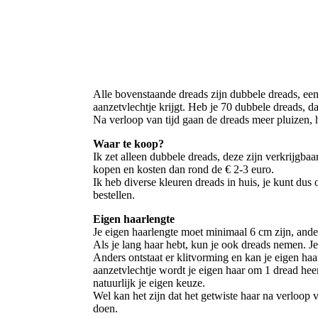
Alle bovenstaande dreads zijn dubbele dreads, ee
aanzetvlechtje krijgt. Heb je 70 dubbele dreads, d
Na verloop van tijd gaan de dreads meer pluizen, h
Waar te koop?
Ik zet alleen dubbele dreads, deze zijn verkrijgbaar
kopen en kosten dan rond de € 2-3 euro.
Ik heb diverse kleuren dreads in huis, je kunt dus
bestellen.
Eigen haarlengte
Je eigen haarlengte moet minimaal 6 cm zijn, anders
Als je lang haar hebt, kun je ook dreads nemen. 
Anders ontstaat er klitvorming en kan je eigen ha
aanzetvlechtje wordt je eigen haar om 1 dread heen
natuurlijk je eigen keuze.
Wel kan het zijn dat het getwiste haar na verloop va
doen.