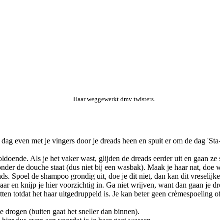
 Haar weggewerkt dmv twisters.
 dag even met je vingers door je dreads heen en spuit er om de dag 'Sta
.
doende. Als je het vaker wast, glijden de dreads eerder uit en gaan ze s
onder de douche staat (dus niet bij een wasbak). Maak je haar nat, do
ds. Spoel de shampoo grondig uit, doe je dit niet, dan kan dit vreselijk
ar en knijp je hier voorzichtig in. Ga niet wrijven, want dan gaan je dr
itten totdat het haar uitgedruppeld is. Je kan beter geen crèmespoeling 
 drogen (buiten gaat het sneller dan binnen).