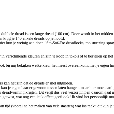
n dubbele dread is een lange dread (100 cm). Deze wordt in het midden
an krijg je 140 enkele dreads op je hoofd.
ier kun je weinig aan doen. 'Sta-Sof-Fro dreadlocks, moisturizing spra
 in verschillende kleuren en zijn te koop in toko's of te bestellen op he
 ook bij mij bekijken welke kleur het meest overeenkomt met je eigen h
 kan het zijn dat de dreads er snel uitglijden.
Je kan je eigen haar er gewoon tussen laten hangen, maar hier moet aa
ar dreadvorming krijgen. Dit vergt dus veel verzorging en daarom gaat m
 getwist, wat nog een leuk effect geeft ook! Ik vind het persoonlijk mo
n tijd (vooral na het maken van vele staarten) wat los raakt, dit kun je z