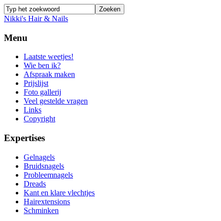
Nikki's Hair & Nails
Menu
Laatste weetjes!
Wie ben ik?
Afspraak maken
Prijslijst
Foto gallerij
Veel gestelde vragen
Links
Copyright
Expertises
Gelnagels
Bruidsnagels
Probleemnagels
Dreads
Kant en klare vlechtjes
Hairextensions
Schminken