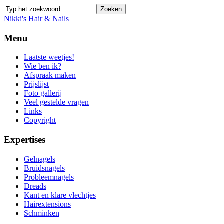
Nikki's Hair & Nails
Menu
Laatste weetjes!
Wie ben ik?
Afspraak maken
Prijslijst
Foto gallerij
Veel gestelde vragen
Links
Copyright
Expertises
Gelnagels
Bruidsnagels
Probleemnagels
Dreads
Kant en klare vlechtjes
Hairextensions
Schminken