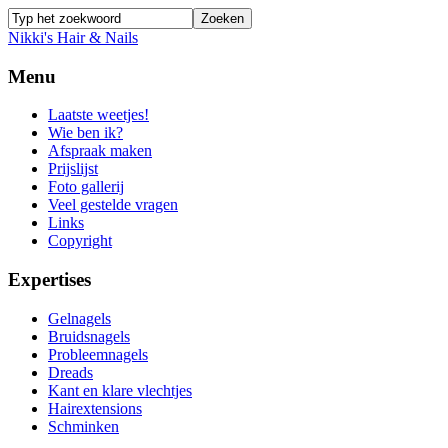
Nikki's Hair & Nails
Menu
Laatste weetjes!
Wie ben ik?
Afspraak maken
Prijslijst
Foto gallerij
Veel gestelde vragen
Links
Copyright
Expertises
Gelnagels
Bruidsnagels
Probleemnagels
Dreads
Kant en klare vlechtjes
Hairextensions
Schminken