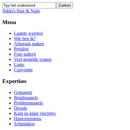
Nikki's Hair & Nails
Menu
Laatste weetjes!
Wie ben ik?
Afspraak maken
Prijslijst
Foto gallerij
Veel gestelde vragen
Links
Copyright
Expertises
Gelnagels
Bruidsnagels
Probleemnagels
Dreads
Kant en klare vlechtjes
Hairextensions
Schminken