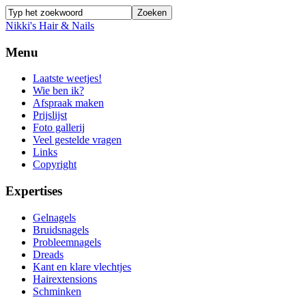
Nikki's Hair & Nails
Menu
Laatste weetjes!
Wie ben ik?
Afspraak maken
Prijslijst
Foto gallerij
Veel gestelde vragen
Links
Copyright
Expertises
Gelnagels
Bruidsnagels
Probleemnagels
Dreads
Kant en klare vlechtjes
Hairextensions
Schminken