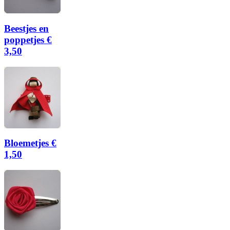
Beestjes en
poppetjes €
3,50
Bloemetjes €
1,50