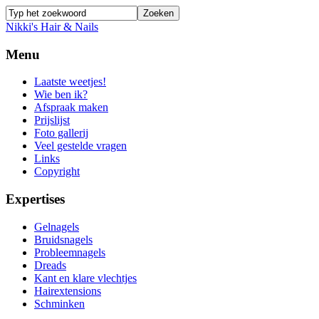
Nikki's Hair & Nails
Menu
Laatste weetjes!
Wie ben ik?
Afspraak maken
Prijslijst
Foto gallerij
Veel gestelde vragen
Links
Copyright
Expertises
Gelnagels
Bruidsnagels
Probleemnagels
Dreads
Kant en klare vlechtjes
Hairextensions
Schminken