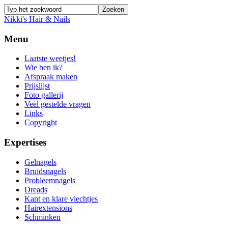
Nikki's Hair & Nails
Menu
Laatste weetjes!
Wie ben ik?
Afspraak maken
Prijslijst
Foto gallerij
Veel gestelde vragen
Links
Copyright
Expertises
Gelnagels
Bruidsnagels
Probleemnagels
Dreads
Kant en klare vlechtjes
Hairextensions
Schminken