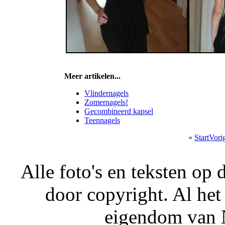
Meer artikelen...
Vlindernagels
Zomernagels!
Gecombineerd kapsel
Teennagels
«
Start
Vori
Alle foto's en teksten o
door copyright. Al het
eigendom van N